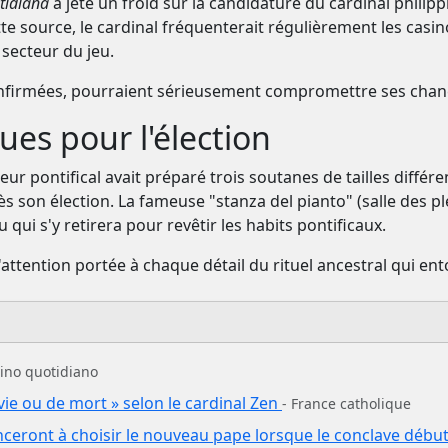
tidiana
a jeté un froid sur la candidature du cardinal phili
tte source, le cardinal fréquenterait régulièrement les casi
 secteur du jeu.
 confirmées, pourraient sérieusement compromettre ses chanc
ques pour l'élection
leur pontifical avait préparé trois soutanes de tailles diffé
 son élection. La fameuse "stanza del pianto" (salle des ple
u qui s'y retirera pour revêtir les habits pontificaux.
attention portée à chaque détail du rituel ancestral qui en
ttino quotidiano
 vie ou de mort » selon le cardinal Zen
- France catholique
eront à choisir le nouveau pape lorsque le conclave débute