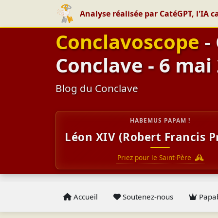
Analyse réalisée par CatéGPT, l'IA c
Conclavoscope
-
Conclave - 6 mai
Blog du Conclave
HABEMUS PAPAM !
Léon XIV (Robert Francis P
Priez pour le Saint-Père
Accueil
Soutenez-nous
Papab