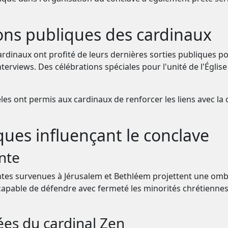
besoin de votre soutien pour continuer à
développer des outils d'analyse et de
ions publiques des cardinaux
compréhension de l'Église catholique.
ardinaux ont profité de leurs dernières sorties publiques p
erviews. Des célébrations spéciales pour l'unité de l'Églis
Développement
Recherche
Analyses
technique
approfondie
indépendantes
s ont permis aux cardinaux de renforcer les liens avec l
ques influençant le conclave
Faire un don
Plus tard
inte
entes survenues à Jérusalem et Bethléem projettent une ombr
 capable de défendre avec fermeté les minorités chrétienne
ées du cardinal Zen