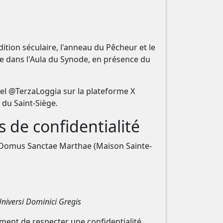
tion séculaire, l'anneau du Pêcheur et le
ée dans l'Aula du Synode, en présence du
el @TerzaLoggia sur la plateforme X
 du Saint-Siège.
s de confidentialité
la Domus Sanctae Marthae (Maison Sainte-
niversi Dominici Gregis
a
ment de respecter une confidentialité