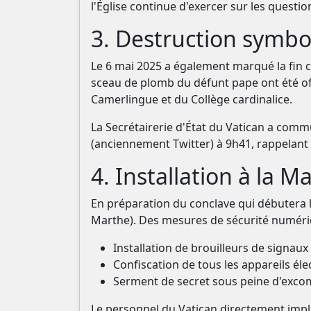
l'Église continue d'exercer sur les questio
3. Destruction symbo
Le 6 mai 2025 a également marqué la fin c
sceau de plomb du défunt pape ont été off
Camerlingue et du Collège cardinalice.
La Secrétairerie d'État du Vatican a com
(anciennement Twitter) à 9h41, rappelant l
4. Installation à la 
En préparation du conclave qui débutera 
Marthe). Des mesures de sécurité numériq
Installation de brouilleurs de sign
Confiscation de tous les appareils él
Serment de secret sous peine d'exco
Le personnel du Vatican directement impl