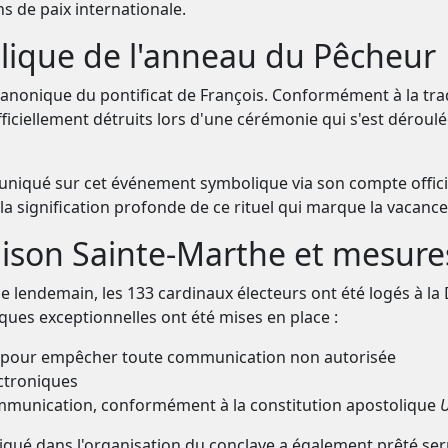
ns de paix internationale.
lique de l'anneau du Pêcheur
anonique du pontificat de François. Conformément à la tradi
iciellement détruits lors d'une cérémonie qui s'est déroul
Soutenez CatéGPT
muniqué sur cet événement symbolique via son compte offici
a signification profonde de ce rituel qui marque la vacance
Maison Sainte-Marthe et mesure
le lendemain, les 133 cardinaux électeurs ont été logés à 
ues exceptionnelles ont été mises en place :
CatéGPT.chat
aux pour empêcher toute communication non autorisée
ectroniques
Aidez-nous à continuer notre mission
mmunication, conformément à la constitution apostolique
U
CatéGPT, la structure qui a créé Conclavoscope, 
iqué dans l'organisation du conclave a également prêté ser