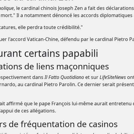
holique
, le cardinal chinois Joseph Zen a fait des déclaratio
e mort." Il a notamment dénoncé les accords diplomatiques a
tatures, elle perdra toute crédibilité."
r l'accord Vatican-Chine, défendu par le cardinal Pietro Par
rant certains papabili
gations de liens maçonniques
respectivement dans
Il Fatto Quotidiano
et sur
LifeSiteNews
ont
nardo, au cardinal Pietro Parolin. Ce dernier serait prése
ait affirmé que le pape François lui-même aurait entreten
'appui de ces allégations.
rs de fréquentation de casinos