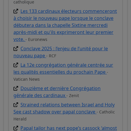
catholique
Les 133 cardinaux électeurs commenceront
à choisir le nouveau pape lorsque le conclave
débutera dans la chapelle Sixtine mercredi
après-midi et qu'ils exprimeront leur premier
vote.
- Euronews
Conclave 2025 : l’enjeu de l’unité pour le
nouveau pape
- RCF
La 12e congrégation générale centrée sur
les qualités essentielles du prochain Pape
-
Vatican News
Douzième et dernière Congrégation
générale des cardinaux
- Zenit
Strained relations between Israel and Holy
See cast shadow over papal conclave
- Catholic
Herald
Papal tailor has next pope’s cassock ‘almost