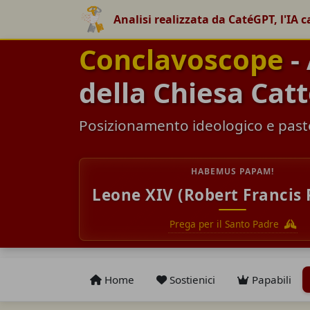
Analisi realizzata da CatéGPT, l'IA c
Conclavoscope
- 
della Chiesa Catt
Posizionamento ideologico e pasto
HABEMUS PAPAM!
Leone XIV (Robert Francis 
Prega per il Santo Padre
Home
Sostienici
Papabili