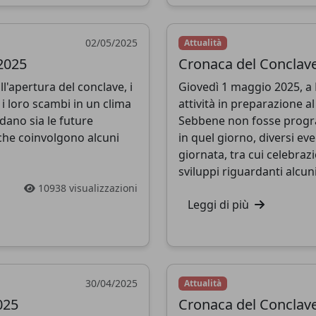
approfondita
indipendente
02/05/2025
Attualità
2025
Cronaca del Conclave
l'apertura del conclave, i
Giovedì 1 maggio 2025, a 
Dona
Più tardi
i loro scambi in un clima
attività in preparazione a
rdano sia le future
Sebbene non fosse progr
 che coinvolgono alcuni
in quel giorno, diversi ev
giornata, tra cui celebrazi
sviluppi riguardanti alcuni
10938 visualizzazioni
Leggi di più
30/04/2025
Attualità
025
Cronaca del Conclave 