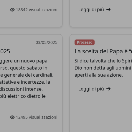
Leggi di più
18342 visualizzazioni
03/05/2025
Processo
2025
La scelta del Papa è “
CatéGPT.chat
leggere un nuovo papa
Si dice talvolta che lo Spi
Aiutaci a continuare la nostra missione
orso, questo sabato in
Dio non detta agli uomini 
 generale dei cardinali.
aperti alla sua azione.
CatéGPT, l'organizzazione dietro Conclavoscope,
ttative e incertezze, la
ha bisogno del tuo supporto per continuare a
Leggi di più
discussioni intense,
iù elettrico dietro le
sviluppare strumenti di analisi e migliorare la
comprensione della Chiesa Cattolica.
12495 visualizzazioni
Sviluppo tecnico
Ricerca
Analisi