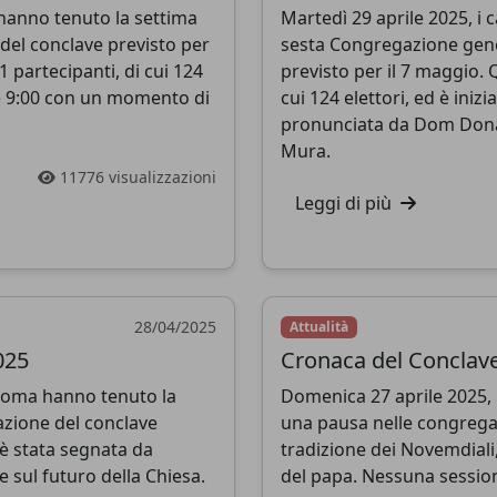
a hanno tenuto la settima
Martedì 29 aprile 2025, i 
el conclave previsto per
sesta Congregazione gene
 partecipanti, di cui 124
previsto per il 7 maggio. 
alle 9:00 con un momento di
cui 124 elettori, ed è ini
pronunciata da Dom Donato
Mura.
11776 visualizzazioni
Leggi di più
28/04/2025
Attualità
025
Cronaca del Conclave 
a Roma hanno tenuto la
Domenica 27 aprile 2025, 
zione del conclave
una pausa nelle congregaz
 è stata segnata da
tradizione dei Novemdiali,
e sul futuro della Chiesa.
del papa. Nessuna session