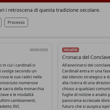
pri i retroscena di questa tradizione secolare.
Processo
05/05/2025
Attualità
Cronaca del Conclave
n cui i cardinali si
All'avvicinarsi del conclav
i svolge secondo un
Cardinali entra in una fase
ova le sue radici nella
dal silenzio strategico e 
a conosciuto numerose
alla ricerca di una direzi
e sacra della monarchia
chiuso a qualsiasi comuni
clave e le modalità
fughe di notizie e analis
Sostieni CatéGPT
 ultimi cambiamenti,
panorama ecclesiale divis
edetto XVI.
futuro che si auspica ispi