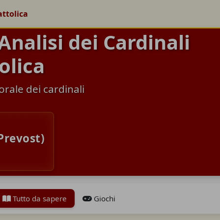
attolica
Analisi dei Cardinali
olica
rale dei cardinali
Prevost)
Tutto da sapere
Giochi