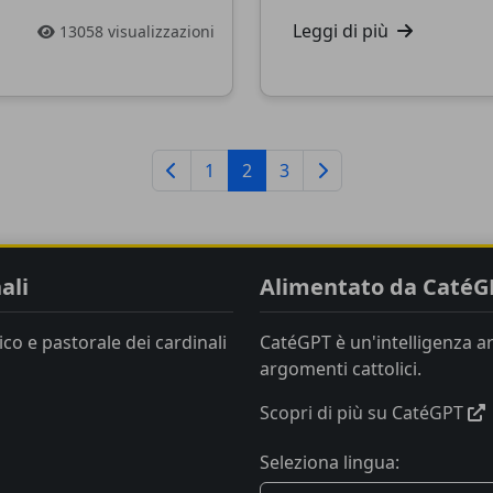
Leggi di più
13058 visualizzazioni
1
2
3
ali
Alimentato da CatéG
co e pastorale dei cardinali
CatéGPT è un'intelligenza art
argomenti cattolici.
Scopri di più su CatéGPT
Seleziona lingua: