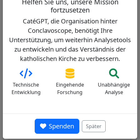
Helfen Sie uns, unsere Mission
fortzusetzen
CatéGPT, die Organisation hinter
Víctor Manuel Fernández
12/100
Conclavoscope, benötigt Ihre
Unterstützung, um weiterhin Analysetools
zu entwickeln und das Verständnis der
katholischen Kirche zu verbessern.
Argentinischer Kardinal, Präfekt des
Dikasteriums für die Glaubenslehre, Theologe,
Technische
Eingehende
Unabhängige
enger Mitarbeiter von Papst Franziskus,
Entwicklung
Forschung
Analyse
bekannt für seine progressiven Positionen
und seine Rolle bei der theologischen Reform
der Kirche.
Profil ansehen
Spenden
Später