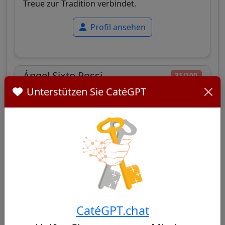
Treue zur Tradition verbindet.
Profil ansehen
Ángel Sixto Rossi
31/100
Unterstützen Sie CatéGPT
Argentinischer Jesuitenkardinal, bekannt für
sein soziales Engagement und seine Seelsorge
für die Schwächsten, der einen traditionellen
Ansatz mit Sensibilität für soziale Fragen
verbindet.
CatéGPT.chat
Profil ansehen