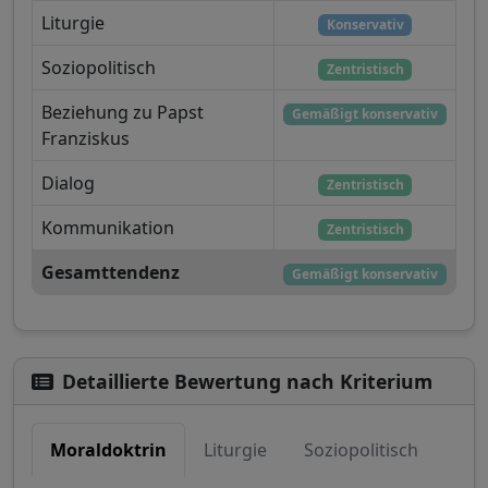
Liturgie
Konservativ
Soziopolitisch
Zentristisch
Beziehung zu Papst
Gemäßigt konservativ
Franziskus
Dialog
Zentristisch
Kommunikation
Zentristisch
Gesamttendenz
Gemäßigt konservativ
Detaillierte Bewertung nach Kriterium
Moraldoktrin
Liturgie
Soziopolitisch