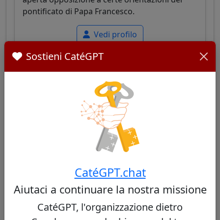
pontificato di Papa Francesco.
Vedi profilo
Sostieni CatéGPT
Timothy Dolan
64/100
Cardinale americano, arcivescovo di New York,
noto per il suo carisma mediatico e la sua
CatéGPT.chat
leadership equilibrata, combinando impegno
Aiutaci a continuare la nostra missione
sociale e difesa della tradizione cattolica e dei
valori morali.
CatéGPT, l'organizzazione dietro