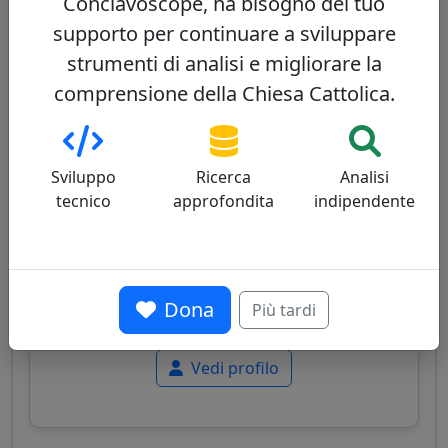
Conclavoscope, ha bisogno del tuo
Vedi profilo
supporto per continuare a sviluppare
strumenti di analisi e migliorare la
comprensione della Chiesa Cattolica.
Daniel Nicholas DiNardo
53/100
Sviluppo
Ricerca
Analisi
tecnico
approfondita
indipendente
Cardinale americano, noto per le sue posizioni
conservatrici sulla dottrina e la liturgia,
cercando allo stesso tempo l'unità in un
Dona
Più tardi
contesto ecclesiale diviso.
Vedi profilo