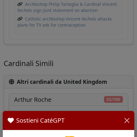
Archbishop Philip Tartaglia & Cardinal Vincent
Nichols sign joint statement on abortion
Catholic archbishop Vincent Nichols attacks
plans for TV ads for contraception
Cardinali Simili
Altri cardinali da United Kingdom
Arthur Roche
32/100
Sostieni CatéGPT