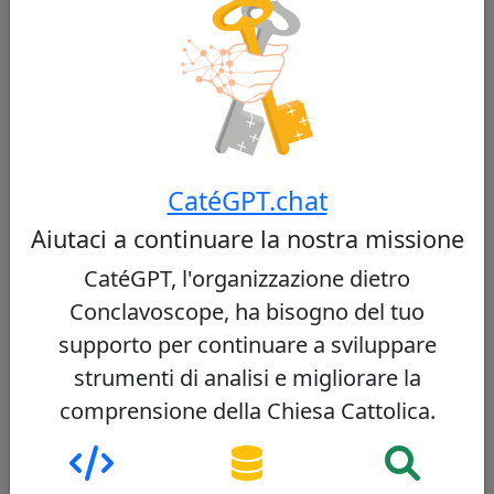
Cardinale britannico, Prefetto del Dicastero
per il Culto Divino, noto per il suo approccio
equilibrato tra rispetto della tradizione
liturgica e apertura alle riforme.
Vedi profilo
CatéGPT.chat
Aiutaci a continuare la nostra missione
Timothy Radcliffe
23/100
CatéGPT, l'organizzazione dietro
Conclavoscope, ha bisogno del tuo
supporto per continuare a sviluppare
strumenti di analisi e migliorare la
comprensione della Chiesa Cattolica.
Cardinale britannico, domenicano, teologo e
scrittore, noto per la sua visione progressista
della Chiesa, il suo impegno per il dialogo e la