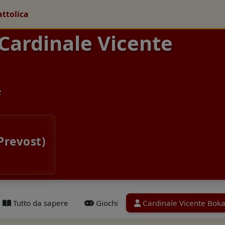
attolica
 Cardinale Vicente
e
Prevost)
Tutto da sapere
Giochi
Cardinale Vicente Bokal