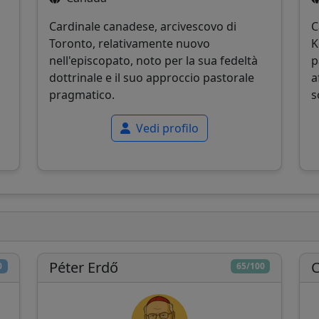
Cardinale canadese, arcivescovo di
C
Toronto, relativamente nuovo
K
o
nell'episcopato, noto per la sua fedeltà
p
dottrinale e il suo approccio pastorale
a
pragmatico.
s
Vedi profilo
Péter Erdő
C
0
65/100