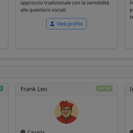
approccio tradizionale con la sensibilità
F
alle questioni sociali.
p
t
Vedi profilo
Frank Leo
I
0
43/100
Canada