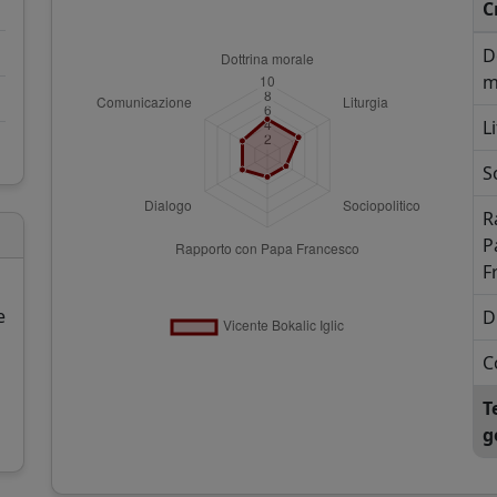
C
D
m
L
S
R
P
F
e
D
C
T
g