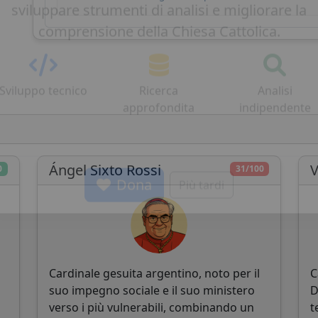
ha bisogno del tuo supporto per continuare a
sviluppare strumenti di analisi e migliorare la
comprensione della Chiesa Cattolica.
Sviluppo tecnico
Ricerca
Analisi
approfondita
indipendente
Ángel Sixto Rossi
V
0
31/100
Dona
Più tardi
Cardinale gesuita argentino, noto per il
C
suo impegno sociale e il suo ministero
D
verso i più vulnerabili, combinando un
t