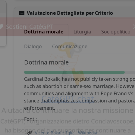
Valutazione Dettagliata per Criterio
Dottrina morale
Liturgia
Sociopolitico
Sostieni CatéGPT
Dialogo
Comunicazione
Dottrina morale
Cardinal Bokalic has not publicly taken strong p
such as abortion or same-sex marriage. However,
communities and alignment with Pope Francis's
stance that emphasizes compassion and pastoral 
enforcement.
CatéGPT.chat
Fonti:
Aiutaci a continuare la nostra missione
Vicente Bokalic Iglic - Wikipedia
CatéGPT, l'organizzazione dietro Conclavoscope,