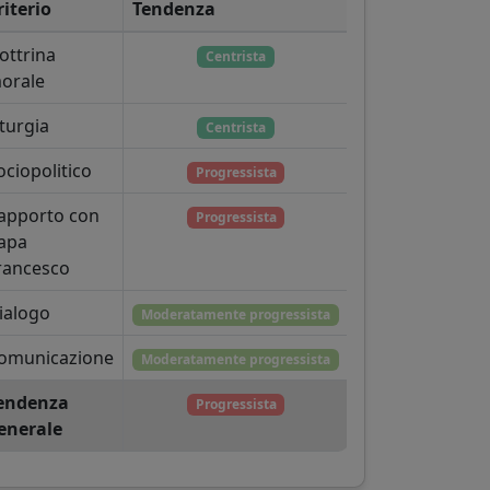
riterio
Tendenza
ottrina
Centrista
orale
iturgia
Centrista
ociopolitico
Progressista
apporto con
Progressista
apa
rancesco
ialogo
Moderatamente progressista
omunicazione
Moderatamente progressista
endenza
Progressista
enerale