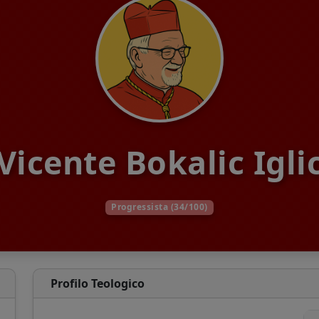
Vicente Bokalic Igli
Progressista (34/100)
Profilo Teologico