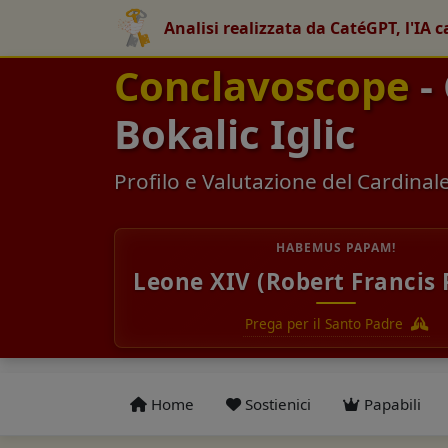
Analisi realizzata da CatéGPT, l'IA c
Conclavoscope
-
Bokalic Iglic
Profilo e Valutazione del Cardinal
HABEMUS PAPAM!
Leone XIV (Robert Francis 
Prega per il Santo Padre
Home
Sostienici
Papabili