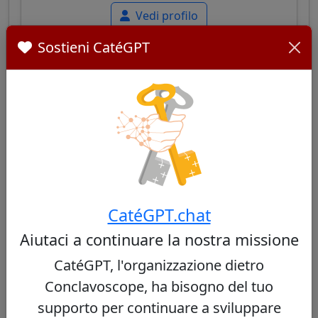
Vedi profilo
Sostieni CatéGPT
Fernando Filoni
55/100
Papabile
Cardinale italiano, Gran Maestro dell'Ordine
CatéGPT.chat
del Santo Sepolcro, ex prefetto della
Aiutaci a continuare la nostra missione
Congregazione per l'Evangelizzazione dei
Popoli, noto per la sua esperienza missionaria
CatéGPT, l'organizzazione dietro
e diplomatica.
Conclavoscope, ha bisogno del tuo
supporto per continuare a sviluppare
Vedi profilo