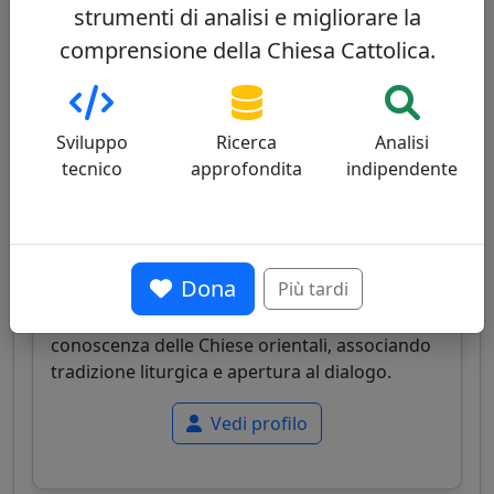
strumenti di analisi e migliorare la
comprensione della Chiesa Cattolica.
Claudio Gugerotti
45/100
Sviluppo
Ricerca
Analisi
tecnico
approfondita
indipendente
Papabile
Dona
Più tardi
Cardinale italiano, ex nunzio apostolico, noto
per la sua competenza diplomatica e la
conoscenza delle Chiese orientali, associando
tradizione liturgica e apertura al dialogo.
Vedi profilo