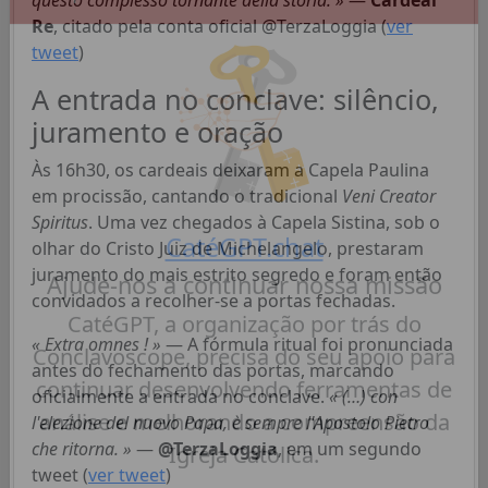
Re
, citado pela conta oficial @TerzaLoggia (
ver
Apoie a CatéGPT
tweet
)
A entrada no conclave: silêncio,
juramento e oração
Às 16h30, os cardeais deixaram a Capela Paulina
em procissão, cantando o tradicional
Veni Creator
Spiritus
. Uma vez chegados à Capela Sistina, sob o
olhar do Cristo Juiz de Michelangelo, prestaram
juramento do mais estrito segredo e foram então
CatéGPT.chat
convidados a recolher-se a portas fechadas.
Ajude-nos a continuar nossa missão
« Extra omnes ! »
— A fórmula ritual foi pronunciada
CatéGPT, a organização por trás do
antes do fechamento das portas, marcando
oficialmente a entrada no conclave.
« (…) con
Conclavoscope, precisa do seu apoio para
l'elezione del nuovo Papa, è sempre l'Apostolo Pietro
continuar desenvolvendo ferramentas de
che ritorna. »
—
@TerzaLoggia
, em um segundo
análise e melhorando a compreensão da
tweet (
ver tweet
)