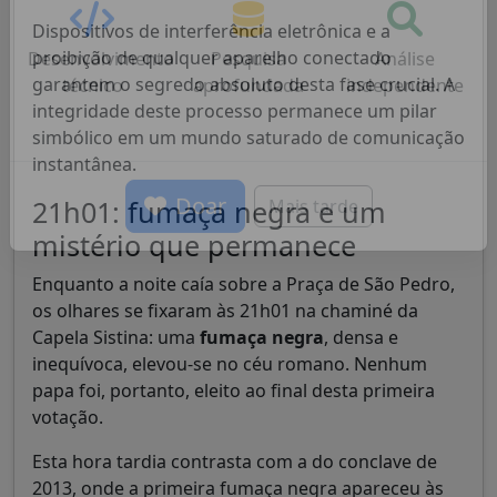
Igreja Católica.
Dispositivos de interferência eletrônica e a
proibição de qualquer aparelho conectado
garantem o segredo absoluto desta fase crucial. A
Desenvolvimento
Pesquisa
Análise
integridade deste processo permanece um pilar
técnico
aprofundada
independente
simbólico em um mundo saturado de comunicação
instantânea.
21h01: fumaça negra e um
mistério que permanece
Doar
Mais tarde
Enquanto a noite caía sobre a Praça de São Pedro,
os olhares se fixaram às 21h01 na chaminé da
Capela Sistina: uma
fumaça negra
, densa e
inequívoca, elevou-se no céu romano. Nenhum
papa foi, portanto, eleito ao final desta primeira
votação.
Esta hora tardia contrasta com a do conclave de
2013, onde a primeira fumaça negra apareceu às