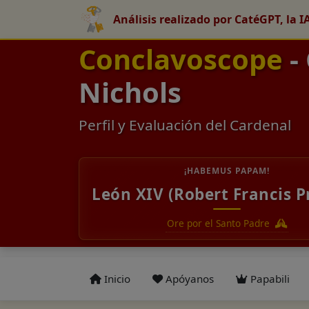
Análisis realizado por CatéGPT, la I
Conclavoscope
-
Nichols
Perfil y Evaluación del Cardenal
¡HABEMUS PAPAM!
León XIV (Robert Francis P
Ore por el Santo Padre
Inicio
Apóyanos
Papabili