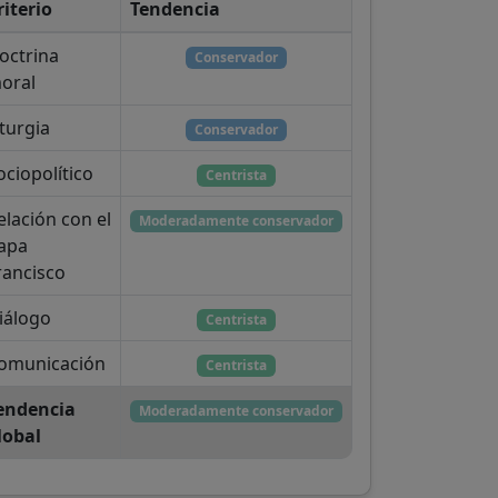
riterio
Tendencia
octrina
Conservador
oral
iturgia
Conservador
ociopolítico
Centrista
elación con el
Moderadamente conservador
apa
rancisco
iálogo
Centrista
omunicación
Centrista
endencia
Moderadamente conservador
lobal