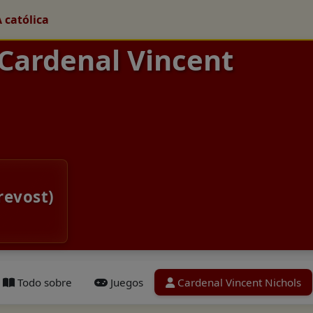
A católica
 Cardenal Vincent
revost)
Todo sobre
Juegos
Cardenal Vincent Nichols