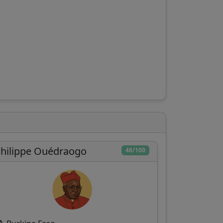
hilippe Ouédraogo
48/100