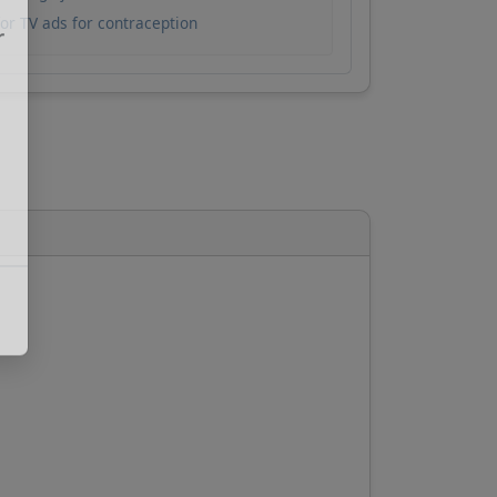
for TV ads for contraception
r