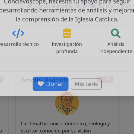
Catholic archbishop Vincent Nichols attacks plans 
Conclavoscope, necesita tu apoyo para seguir
desarrollando herramientas de análisis y mejora
la comprensión de la Iglesia Católica.
esarrollo técnico
Investigación
Análisis
profunda
independiente
m
Timothy Radcliffe
0
23/100
Donar
Más tarde
Cardenal británico, dominico, teólogo y
o
escritor, conocido por su visión