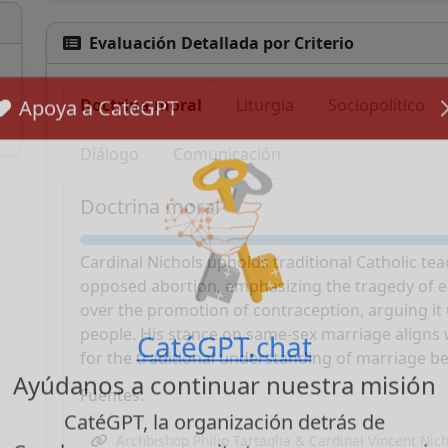
Evaluación Detallada por Criterio
Doctrina moral
Liturgia
Sociopolítico
Apoya a CatéGPT
Diálogo
Comunicación
Doctrina moral
Cardinal Nichols upholds traditional Catholic te
opposed abortion, emphasizing the tragedy of e
over the promotion of contraception, arguing it
people. His stance on same-sex marriage aligns 
for the traditional understanding of marriage
CatéGPT.chat
Fuentes:
Ayúdanos a continuar nuestra misión
Archbishop Philip Tartaglia & Cardinal Vincent Nich
CatéGPT, la organización detrás de