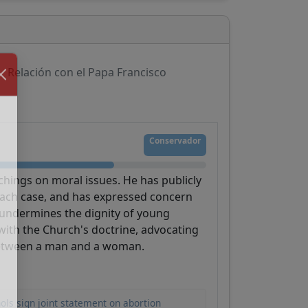
Relación con el Papa Francisco
Conservador
achings on moral issues. He has publicly
ach case, and has expressed concern
 undermines the dignity of young
with the Church's doctrine, advocating
 between a man and a woman.
ols sign joint statement on abortion