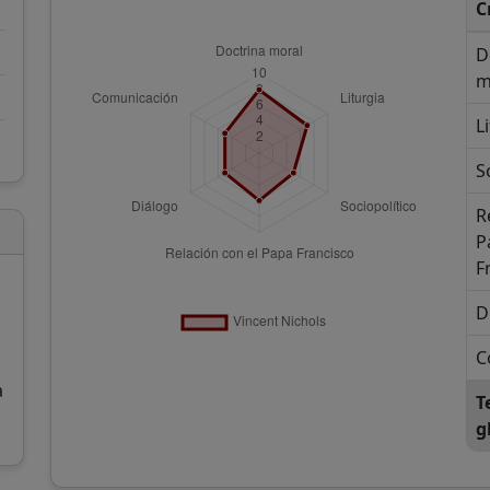
C
D
m
L
S
R
P
F
s
D
C
a
T
g