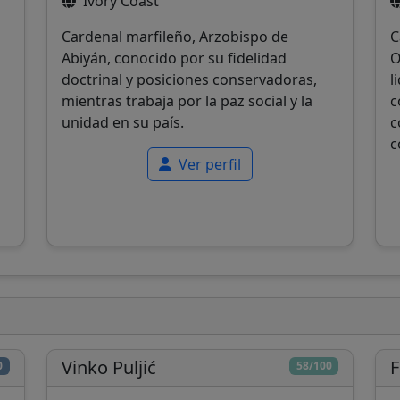
Ivory Coast
Cardenal marfileño, Arzobispo de
C
Abiyán, conocido por su fidelidad
O
doctrinal y posiciones conservadoras,
l
mientras trabaja por la paz social y la
c
unidad en su país.
c
c
Ver perfil
Vinko Puljić
F
0
58/100