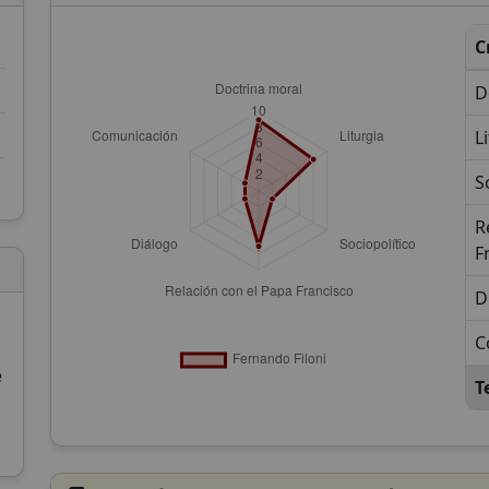
C
D
L
S
R
F
D
C
e
T