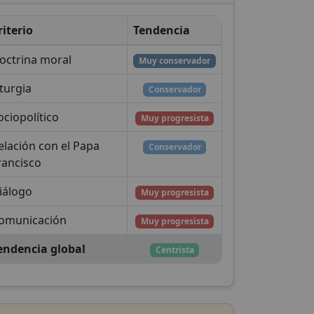
riterio
Tendencia
octrina moral
Muy conservador
iturgia
Conservador
ociopolítico
Muy progresista
elación con el Papa
Conservador
rancisco
iálogo
Muy progresista
omunicación
Muy progresista
endencia global
Centrista