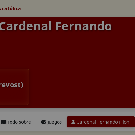
A católica
 Cardenal Fernando
revost)
Todo sobre
Juegos
Cardenal Fernando Filoni