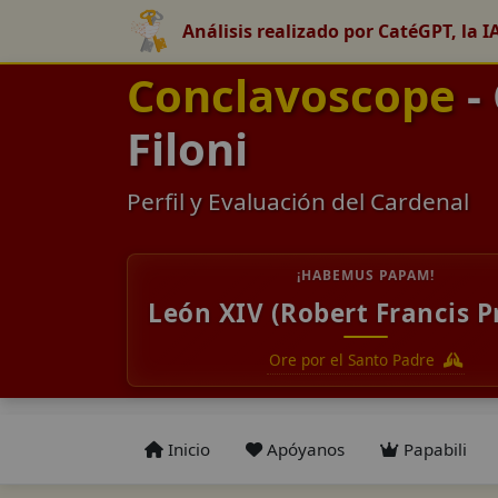
Análisis realizado por CatéGPT, la I
Conclavoscope
-
Filoni
Perfil y Evaluación del Cardenal
¡HABEMUS PAPAM!
León XIV (Robert Francis P
Ore por el Santo Padre
Inicio
Apóyanos
Papabili