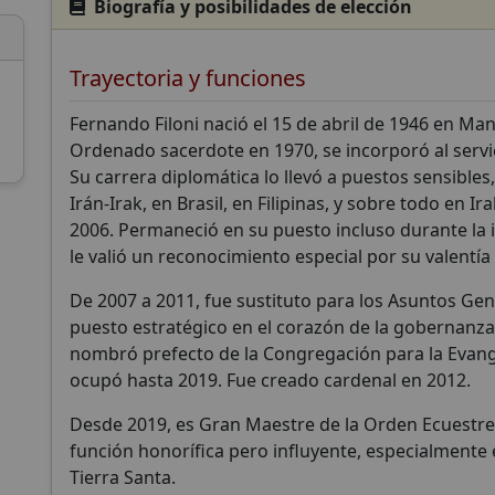
Biografía y posibilidades de elección
Trayectoria y funciones
Fernando Filoni nació el 15 de abril de 1946 en Mand
Apoya a CatéGPT
Ordenado sacerdote en 1970, se incorporó al servi
Su carrera diplomática lo llevó a puestos sensible
Irán-Irak, en Brasil, en Filipinas, y sobre todo en 
2006. Permaneció en su puesto incluso durante la 
le valió un reconocimiento especial por su valentí
De 2007 a 2011, fue sustituto para los Asuntos Gen
puesto estratégico en el corazón de la gobernanza 
nombró prefecto de la Congregación para la Evange
ocupó hasta 2019. Fue creado cardenal en 2012.
CatéGPT.chat
Desde 2019, es Gran Maestre de la Orden Ecuestre 
Ayúdanos a continuar nuestra misión
función honorífica pero influyente, especialmente 
Tierra Santa.
CatéGPT, la organización detrás de