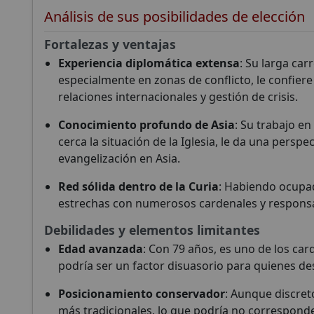
Análisis de sus posibilidades de elección
Conclavoscope, necesita tu apoyo para seguir
desarrollando herramientas de análisis y mejora
Fortalezas y ventajas
la comprensión de la Iglesia Católica.
Experiencia diplomática extensa
: Su larga car
especialmente en zonas de conflicto, le confiere
relaciones internacionales y gestión de crisis.
esarrollo técnico
Investigación
Análisis
Conocimiento profundo de Asia
: Su trabajo e
profunda
independiente
cerca la situación de la Iglesia, le da una perspe
evangelización en Asia.
Red sólida dentro de la Curia
: Habiendo ocupad
estrechas con numerosos cardenales y responsa
Donar
Más tarde
Debilidades y elementos limitantes
Edad avanzada
: Con 79 años, es uno de los ca
podría ser un factor disuasorio para quienes d
Posicionamiento conservador
: Aunque discret
más tradicionales, lo que podría no corresponde