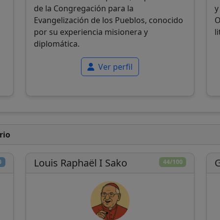
de la Congregación para la
y
Evangelización de los Pueblos, conocido
O
por su experiencia misionera y
l
diplomática.
Ver perfil
rio
Louis Raphaël I Sako
G
0
44/100