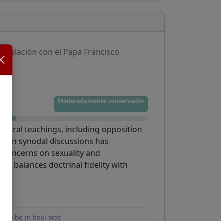
Relación con el Papa Francisco
Moderadamente conservador
 moral teachings, including opposition
ip in synodal discussions has
 concerns on sexuality and
hat balances doctrinal fidelity with
to be in final text