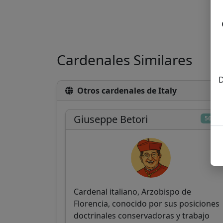
Cardenales Similares
D
Otros cardenales de Italy
Giuseppe Betori
56/10
Cardenal italiano, Arzobispo de
Florencia, conocido por sus posiciones
doctrinales conservadoras y trabajo