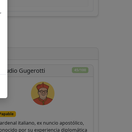
r
laudio Gugerotti
45/100
Papable
ardenal italiano, ex nuncio apostólico,
onocido por su experiencia diplomática