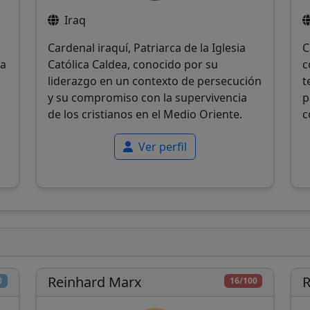
Iraq
Cardenal iraquí, Patriarca de la Iglesia
C
la
Católica Caldea, conocido por su
c
liderazgo en un contexto de persecución
t
y su compromiso con la supervivencia
p
de los cristianos en el Medio Oriente.
c
Ver perfil
Reinhard Marx
R
0
16/100