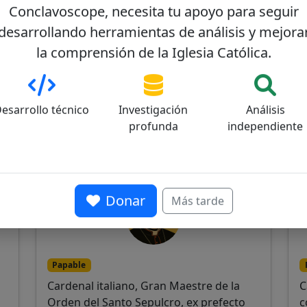
Conclavoscope, necesita tu apoyo para seguir
desarrollando herramientas de análisis y mejora
la comprensión de la Iglesia Católica.
esarrollo técnico
Investigación
Análisis
profunda
independiente
Fernando Filoni
C
0
55/100
Donar
Más tarde
Papable
Cardenal italiano, Gran Maestre de la
C
Orden del Santo Sepulcro, ex prefecto
c