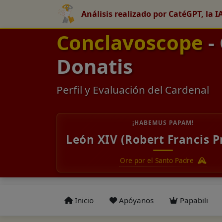
Análisis realizado por CatéGPT, la I
Conclavoscope
-
Donatis
Perfil y Evaluación del Cardenal
¡HABEMUS PAPAM!
León XIV (Robert Francis P
Ore por el Santo Padre
Inicio
Apóyanos
Papabili