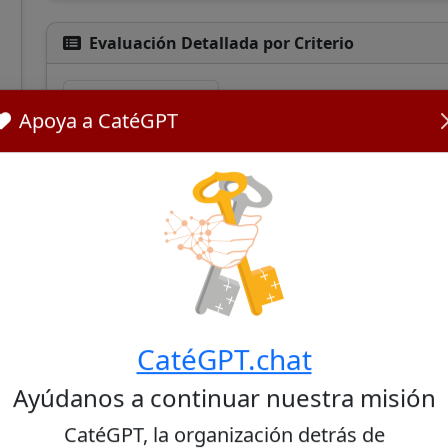
Evaluación Detallada por Criterio
Doctrina moral
Liturgia
Sociopolítico
Apoya a CatéGPT
Diálogo
Comunicación
Doctrina moral
Cardinal De Donatis upholds traditional Catholic
to abortion and same-sex marriage. His leadersh
emphasized the importance of addressing youth
marginalization, reflecting a pastoral approach t
compassionate outreach.
CatéGPT.chat
Fuentes:
Ayúdanos a continuar nuestra misión
Bishops press for abuse scandals, women and more 
CatéGPT, la organización detrás de