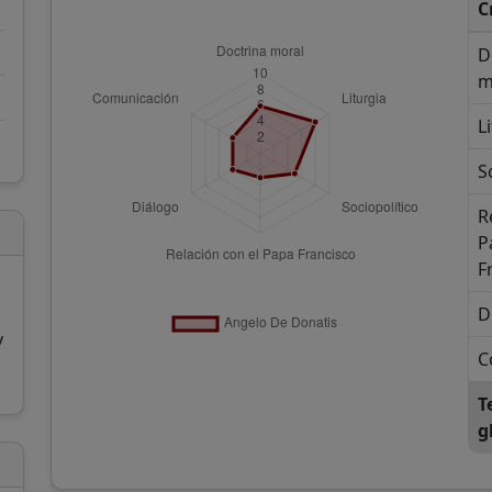
C
D
m
L
S
R
P
F
D
y
C
T
g