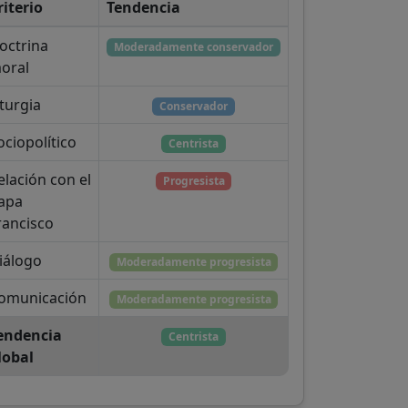
riterio
Tendencia
octrina
Moderadamente conservador
oral
iturgia
Conservador
ociopolítico
Centrista
elación con el
Progresista
apa
rancisco
iálogo
Moderadamente progresista
omunicación
Moderadamente progresista
endencia
Centrista
lobal