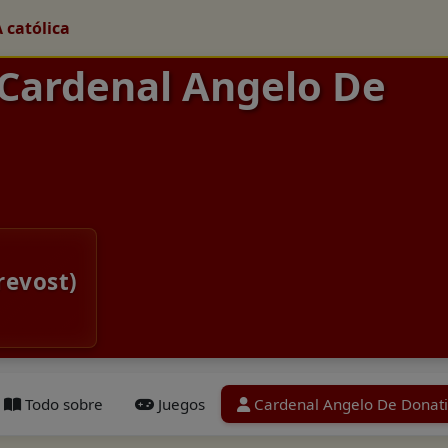
A católica
 Cardenal Angelo De
revost)
Todo sobre
Juegos
Cardenal Angelo De Donati