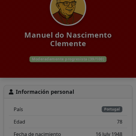
Manuel do Nascimento
Clemente
Moderadamente progresista (39/100)
Información personal
País
Portugal
Edad
78
Fecha de nacimiento
16 July 1948