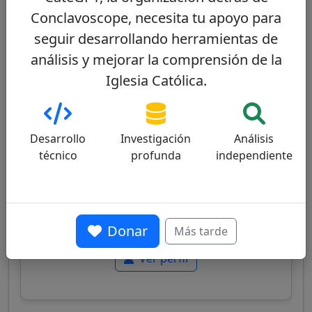
Conclavoscope, necesita tu apoyo para
José Tolentino de Mendonça
21/100
seguir desarrollando herramientas de
análisis y mejorar la comprensión de la
Iglesia Católica.
Desarrollo
Investigación
Análisis
Papable
técnico
profunda
independiente
Cardenal portugués, Prefecto del Dicasterio
para la Cultura y la Educación, poeta e
intelectual, conocido por su apertura al
diálogo con la cultura contemporánea y su
renovada visión pastoral.
Donar
Más tarde
Ver perfil