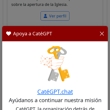
sobre la apertura de la Iglesia.
Ver perfil
Apoya a CatéGPT
Antonio dos Santos Marto
28/100
Cardenal portugués conocido por su enfoque
pastoral y apertura a cuestiones modernas,
manteniendo un equilibrio con la tradición.
CatéGPT.chat
Ver perfil
Ayúdanos a continuar nuestra misión
CatéGPT, la organización detrás de