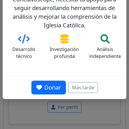
Otros cardenales del mismo consistorio
seguir desarrollando herramientas de
análisis y mejorar la comprensión de la
Dominique Mamberti
72/100
Iglesia Católica.
Desarrollo
Investigación
Análisis
técnico
profunda
independiente
France
Cardenal francés, Prefecto del Tribunal
Supremo de la Signatura Apostólica, conocido
por su experiencia jurídica y posiciones
Donar
Más tarde
doctrinales tradicionales.
Ver perfil