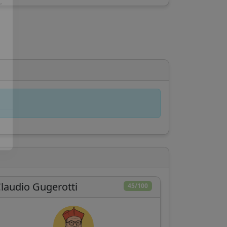
r
laudio Gugerotti
45/100