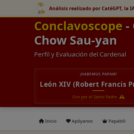
Análisis realizado por CatéGPT, la I
Conclavoscope
-
Chow Sau-yan
Perfil y Evaluación del Cardenal
¡HABEMUS PAPAM!
León XIV (Robert Francis P
Ore por el Santo Padre
Inicio
Apóyanos
Papabili