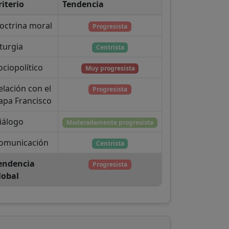
riterio
Tendencia
octrina moral
Progresista
iturgia
Centrista
ociopolítico
Muy progresista
elación con el
Progresista
apa Francisco
iálogo
Moderadamente progresista
omunicación
Centrista
endencia
Progresista
lobal