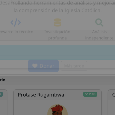
Conclavoscope, necesita tu apoyo para seguir
desarrollando herramientas de análisis y mejora
la comprensión de la Iglesia Católica.
esarrollo técnico
Investigación
Análisis
profunda
independiente
s
Donar
Más tarde
rio
Protase Rugambwa
C
0
51/100