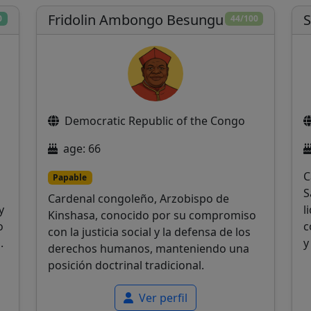
Fridolin Ambongo Besungu
S
0
44/100
Democratic Republic of the Congo
age: 66
C
Papable
S
Cardenal congoleño, Arzobispo de
y
l
Kinshasa, conocido por su compromiso
o
c
con la justicia social y la defensa de los
.
y
derechos humanos, manteniendo una
posición doctrinal tradicional.
Ver perfil