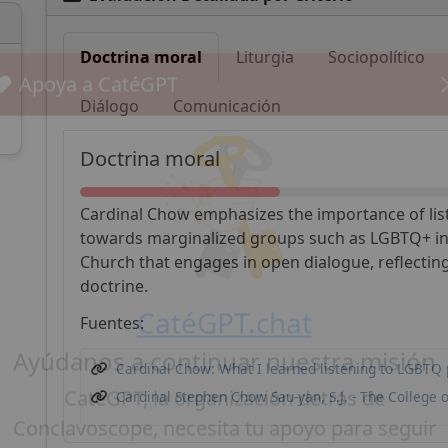
Doctrina moral
Liturgia
Sociopolítico
Diálogo
Comunicación
Apoya a CatéGPT
Doctrina moral
Cardinal Chow emphasizes the importance of lis
towards marginalized groups such as LGBTQ+ ind
Church that engages in open dialogue, reflectin
doctrine.
Fuentes:
CatéGPT.chat
Cardinal Chow: What I learned listening to LGBTQ 
Cardinal Stephen Chow Sau-yan, S.J. - The College 
Ayúdanos a continuar nuestra misión
CatéGPT, la organización detrás de