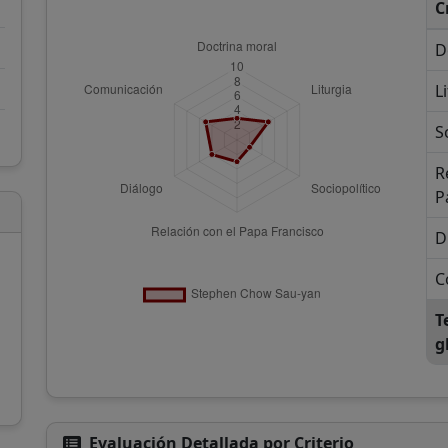
C
D
L
S
R
P
D
C
T
g
Evaluación Detallada por Criterio