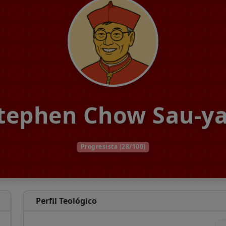
tephen Chow Sau-y
Progresista (28/100)
Perfil Teológico