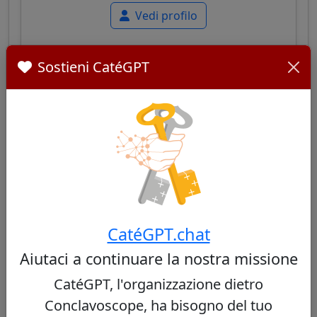
Vedi profilo
Sostieni CatéGPT
Fernando Filoni
55/100
Papabile
Cardinale italiano, Gran Maestro dell'Ordine
del Santo Sepolcro, ex prefetto della
CatéGPT.chat
Congregazione per l'Evangelizzazione dei
Aiutaci a continuare la nostra missione
Popoli, noto per la sua esperienza missionaria
e diplomatica.
CatéGPT, l'organizzazione dietro
Conclavoscope, ha bisogno del tuo
Vedi profilo