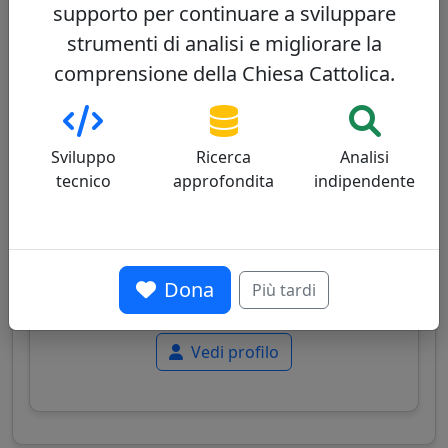
supporto per continuare a sviluppare
strumenti di analisi e migliorare la
comprensione della Chiesa Cattolica.
Angelo De Donatis
47/100
Sviluppo
Ricerca
Analisi
tecnico
approfondita
indipendente
Cardinale italiano, ex vicario generale del Papa
per la diocesi di Roma, noto per il suo
equilibrio tra tradizione liturgica e moderata
Dona
Più tardi
apertura pastorale.
Vedi profilo