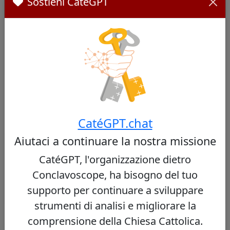
Sostieni CatéGPT
Wikipedia - Ladislav Nemet
Future cardinal: Synod on Synodality
strengthens diversity and decentralisation
Cardinali Simili
CatéGPT.chat
Altri cardinali da Serbia
Aiutaci a continuare la nostra missione
CatéGPT, l'organizzazione dietro
Conclavoscope, ha bisogno del tuo
Nessun cardinale simile trovato
supporto per continuare a sviluppare
strumenti di analisi e migliorare la
comprensione della Chiesa Cattolica.
Altri cardinali dello stesso concistoro