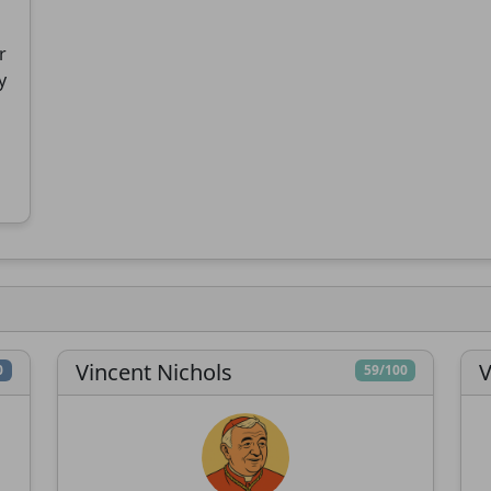
r
y
Vincent Nichols
V
0
59/100