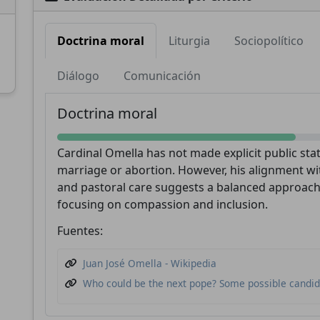
Doctrina moral
Liturgia
Sociopolítico
Diálogo
Comunicación
Apoya a CatéGPT
Doctrina moral
Cardinal Omella has not made explicit public st
marriage or abortion. However, his alignment w
and pastoral care suggests a balanced approach
focusing on compassion and inclusion.
Fuentes:
CatéGPT.chat
Juan José Omella - Wikipedia
Who could be the next pope? Some possible candi
Ayúdanos a continuar nuestra misión
CatéGPT, la organización detrás de