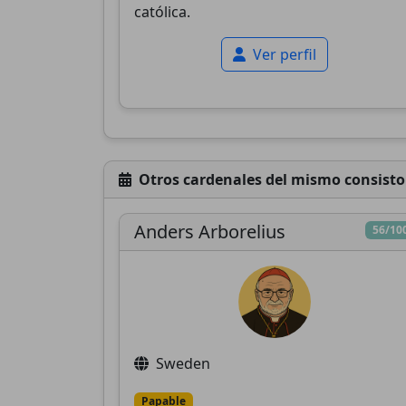
católica.
Ver perfil
Otros cardenales del mismo consisto
Anders Arborelius
56/10
Sweden
Papable