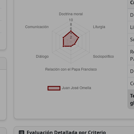
C
D
L
S
R
P
D
C
T
g
Evaluación Detallada por Criterio