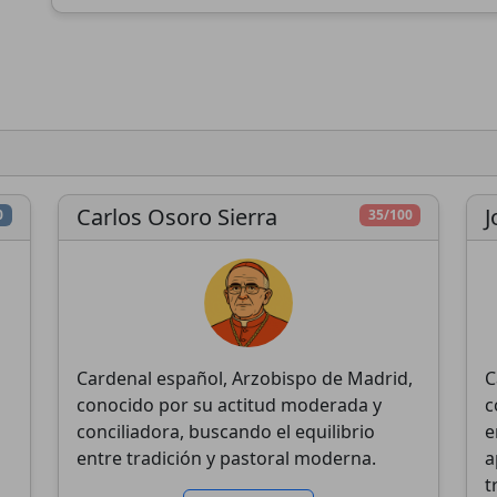
Conclavoscope, necesita tu apoyo para seguir
desarrollando herramientas de análisis y mejora
la comprensión de la Iglesia Católica.
esarrollo técnico
Investigación
Análisis
Carlos Osoro Sierra
J
0
35/100
profunda
independiente
Donar
Más tarde
Cardenal español, Arzobispo de Madrid,
C
conocido por su actitud moderada y
c
conciliadora, buscando el equilibrio
e
entre tradición y pastoral moderna.
a
t