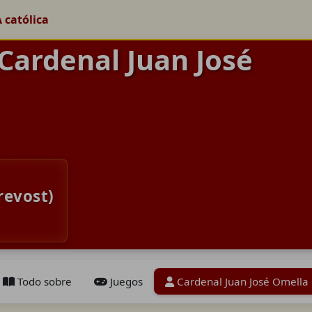
A católica
 Cardenal Juan José
revost)
Todo sobre
Juegos
Cardenal Juan José Omella