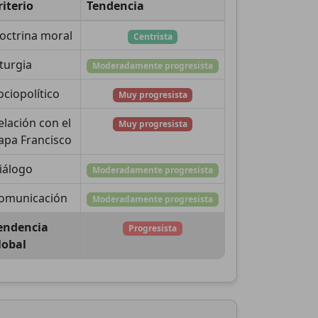
riterio
Tendencia
octrina moral
Centrista
iturgia
Moderadamente progresista
ociopolítico
Muy progresista
elación con el
Muy progresista
apa Francisco
iálogo
Moderadamente progresista
omunicación
Moderadamente progresista
endencia
Progresista
lobal