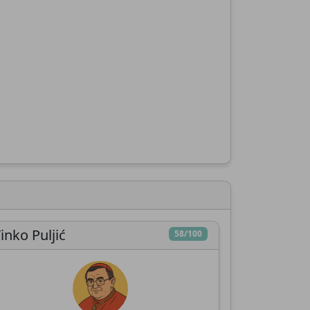
inko Puljić
58/100