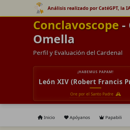
Análisis realizado por CatéGPT, la I
Conclavoscope
-
Omella
Perfil y Evaluación del Cardenal
¡HABEMUS PAPAM!
León XIV (Robert Francis P
Ore por el Santo Padre
Inicio
Apóyanos
Papabili